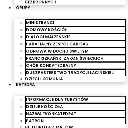
BEZBRONNYCH
GRUPY
MINISTRANCI
DOMOWY KOŚCIÓŁ
DIALOGI MAŁŻEŃSKIE
PARAFIALNY ZESPÓŁ CARITAS
ODNOWA W DUCHU ŚWIĘTYM
FRANCISZKAŃSKI ZAKON ŚWIECKICH
CHÓR KONKATEDRALNY
DUSZPASTERSTWO TRADYCJI ŁACIŃSKIEJ
DZIECI I KOMUNIA
KATEDRA
INFORMACJE DLA TURYSTÓW
DZIEJE KOŚCIOŁA
NAZWA “KONKATEDRA”
PATRON
BŁ. DOROTA Z MĄTÓW