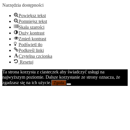
narzędzi
Narzędzia dostępności
Powiększ tekst
Pomniejsz tekst
Skala szarości
Duży kontrast
Zmień kontrast
Podświetl tło
Podkreśl linki
Czytelna czcionka
Resetuj
Ta strona korzysta z ciasteczek aby świadczyć usługi na
najwyższym poziomie. Dalsze korzystanie ze strony oznacza, że
zgadzasz się na ich użycie.
Zgoda