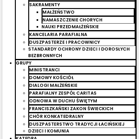
SAKRAMENTY
MAŁŻEŃSTWO
NAMASZCZENIE CHORYCH
NAUKI PRZEDMAŁŻEŃSKIE
KANCELARIA PARAFIALNA
DUSZPASTERZE I PRACOWNICY
STANDARDY OCHRONY DZIECI I DOROSŁYCH
BEZBRONNYCH
GRUPY
MINISTRANCI
DOMOWY KOŚCIÓŁ
DIALOGI MAŁŻEŃSKIE
PARAFIALNY ZESPÓŁ CARITAS
ODNOWA W DUCHU ŚWIĘTYM
FRANCISZKAŃSKI ZAKON ŚWIECKICH
CHÓR KONKATEDRALNY
DUSZPASTERSTWO TRADYCJI ŁACIŃSKIEJ
DZIECI I KOMUNIA
KATEDRA