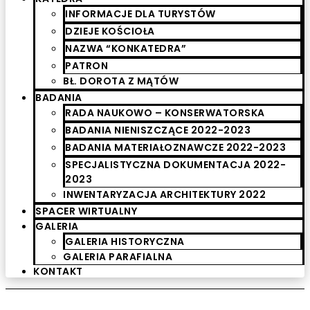
INFORMACJE DLA TURYSTÓW
DZIEJE KOŚCIOŁA
NAZWA “KONKATEDRA”
PATRON
BŁ. DOROTA Z MĄTÓW
BADANIA
RADA NAUKOWO – KONSERWATORSKA
BADANIA NIENISZCZĄCE 2022-2023
BADANIA MATERIAŁOZNAWCZE 2022-2023
SPECJALISTYCZNA DOKUMENTACJA 2022-
2023
INWENTARYZACJA ARCHITEKTURY 2022
SPACER WIRTUALNY
GALERIA
GALERIA HISTORYCZNA
GALERIA PARAFIALNA
KONTAKT