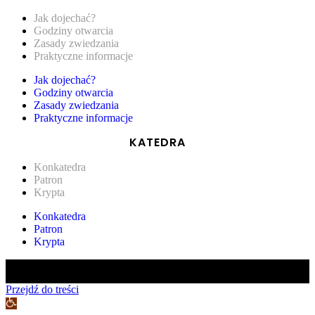
Jak dojechać?
Godziny otwarcia
Zasady zwiedzania
Praktyczne informacje
Jak dojechać?
Godziny otwarcia
Zasady zwiedzania
Praktyczne informacje
KATEDRA
Konkatedra
Patron
Krypta
Konkatedra
Patron
Krypta
© 2021-22. Wszystkie prawa zastrzeżone. Rzymskokatolicka Parafia
pw. św. Jana Ewangelisty-w Kwidzynie
Przejdź do treści
Otwórz
pasek