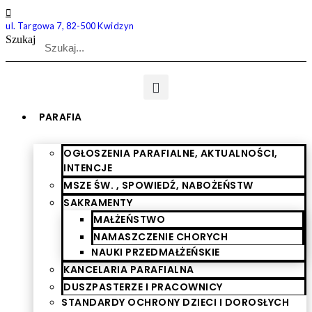
Przejdź
do
ul. Targowa 7, 82-500 Kwidzyn
treści
Szukaj
PARAFIA
OGŁOSZENIA PARAFIALNE, AKTUALNOŚCI,
INTENCJE
MSZE ŚW. , SPOWIEDŹ, NABOŻEŃSTW
SAKRAMENTY
MAŁŻEŃSTWO
NAMASZCZENIE CHORYCH
NAUKI PRZEDMAŁŻEŃSKIE
KANCELARIA PARAFIALNA
DUSZPASTERZE I PRACOWNICY
STANDARDY OCHRONY DZIECI I DOROSŁYCH